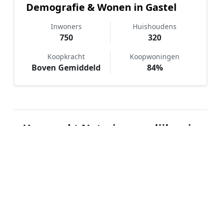
Demografie & Wonen in Gastel
Inwoners
Huishoudens
750
320
Koopkracht
Koopwoningen
Boven Gemiddeld
84%
Hoe werkt Notaris vergelijken in
Gastel?
📝
1. Plaats uw aanvraag
Vul uw wensen in en beschrijf kort welke notariële