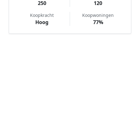
250
120
Koopkracht
Koopwoningen
Hoog
77%
Hoe werkt Notaris vergelijken in
Hoog Soeren?
📝
1. Plaats uw aanvraag
Vul uw wensen in en beschrijf kort welke notariële
dienst u nodig heeft. Dit is 100% gratis en
vrijblijvend.