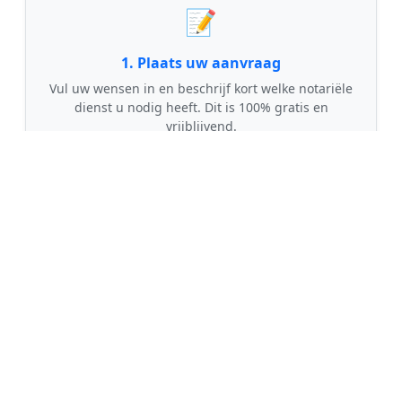
📝
1. Plaats uw aanvraag
Vul uw wensen in en beschrijf kort welke notariële
dienst u nodig heeft. Dit is 100% gratis en
vrijblijvend.
🤝
2. Ontvang offertes
Kom in contact met maximaal 3 erkende en
gecontroleerde notarissen uit regio Manderveen.