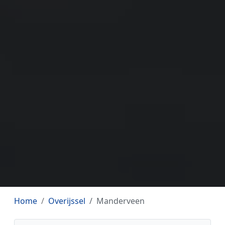
Home
Overijssel
Manderveen