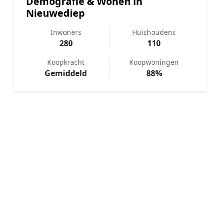
Demografie & Wonen in
Nieuwediep
Inwoners
Huishoudens
280
110
Koopkracht
Koopwoningen
Gemiddeld
88%
Hoe werkt Notaris vergelijken in
Nieuwediep?
📝
1. Plaats uw aanvraag