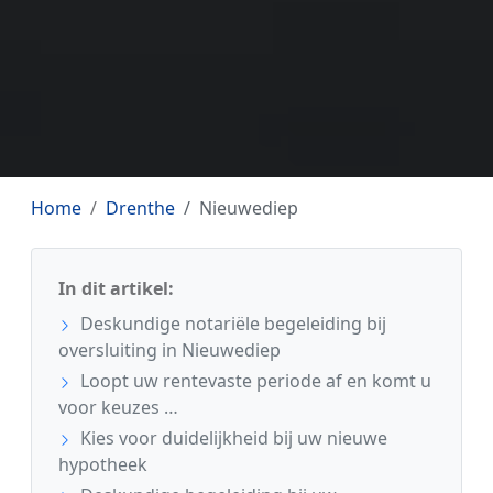
Home
Drenthe
Nieuwediep
In dit artikel:
Deskundige notariële begeleiding bij
oversluiting in Nieuwediep
Loopt uw rentevaste periode af en komt u
voor keuzes …
Kies voor duidelijkheid bij uw nieuwe
hypotheek