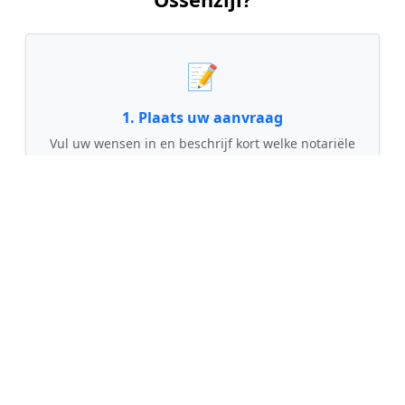
📝
1. Plaats uw aanvraag
Vul uw wensen in en beschrijf kort welke notariële
dienst u nodig heeft. Dit is 100% gratis en
vrijblijvend.
🤝
2. Ontvang offertes
Kom in contact met maximaal 3 erkende en
gecontroleerde notarissen uit regio Ossenzijl.