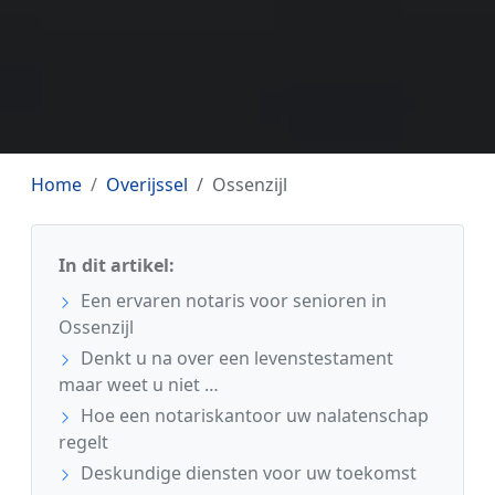
Home
Overijssel
Ossenzijl
In dit artikel:
Een ervaren notaris voor senioren in
Ossenzijl
Denkt u na over een levenstestament
maar weet u niet …
Hoe een notariskantoor uw nalatenschap
regelt
Deskundige diensten voor uw toekomst