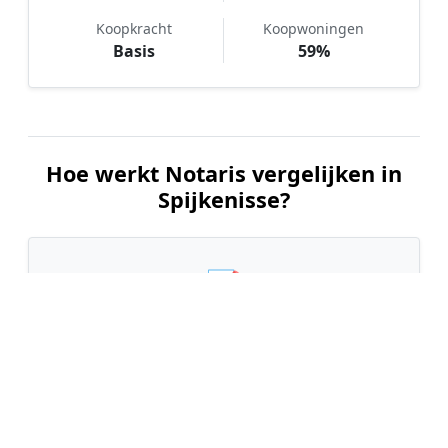
Koopkracht
Koopwoningen
Basis
59%
Hoe werkt Notaris vergelijken in
Spijkenisse?
📝
1. Plaats uw aanvraag
Vul uw wensen in en beschrijf kort welke notariële
dienst u nodig heeft. Dit is 100% gratis en
vrijblijvend.